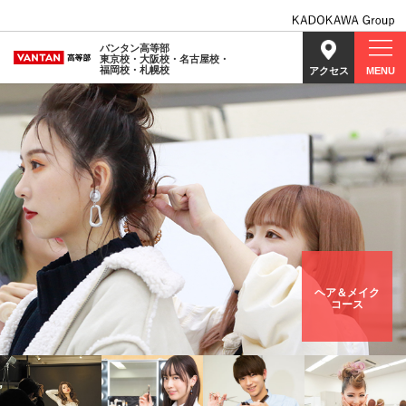
バンタン高等部
東京校・大阪校・名古屋校・
福岡校・札幌校
アクセス
MENU
ヘア＆メイク
コース