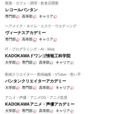
製菓・カフェ・調理・飲食店開業
レコールバンタン
専門部
高等部
キャリア
ヘアメイク・ネイル・エステ・ウエディング
ヴィーナスアカデミー
専門部
高等部
キャリア
IT・プログラミング・AI・Web
KADOKAWAドワンゴ情報工科学院
大学部
専門部
高等部
キャリア
動画クリエイター・動画編集・VTuber・歌い手
バンタンクリエイターアカデミー
大学部
専門部
高等部
キャリア
アニメ・声優・アニメCG・アニメ監督
KADOKAWAアニメ・声優アカデミー
大学部
専門部
高等部
キャリア