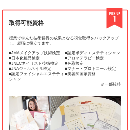
取得可能資格
授業で学んだ技術習得の成果となる視覚取得をバックアップ
し、就職に役立てます。
■JMAメイクアップ技術検定
■認定ボディエステティシャン
■日本化粧品検定
■アロマテラピー検定
■JNECネイリスト技術検定
■色彩検定
■JNAジェルネイル検定
■マナー・プロトコール検定
■認定フェイシャルエステティ
■美容師国家資格
シャン
※一部抜粋