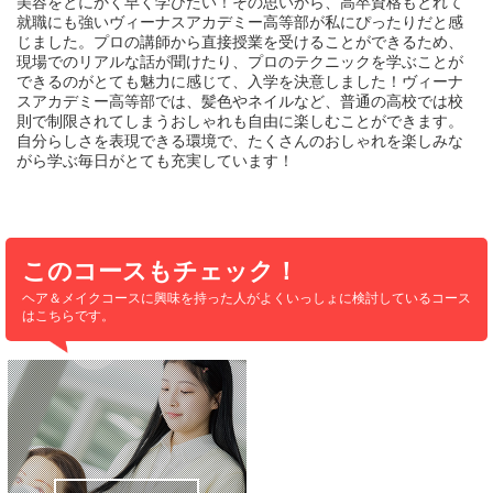
美容をとにかく早く学びたい！その思いから、高卒資格もとれて
就職にも強いヴィーナスアカデミー高等部が私にぴったりだと感
じました。プロの講師から直接授業を受けることができるため、
現場でのリアルな話が聞けたり、プロのテクニックを学ぶことが
できるのがとても魅力に感じて、入学を決意しました！ヴィーナ
スアカデミー高等部では、髪色やネイルなど、普通の高校では校
則で制限されてしまうおしゃれも自由に楽しむことができます。
自分らしさを表現できる環境で、たくさんのおしゃれを楽しみな
がら学ぶ毎日がとても充実しています！
このコースもチェック！
ヘア＆メイクコースに興味を持った人が
よくいっしょに検討しているコース
はこちらです。