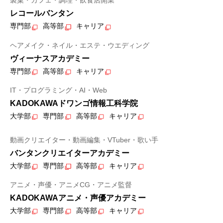
製菓・カフェ・調理・飲食店開業
レコールバンタン
専門部
高等部
キャリア
ヘアメイク・ネイル・エステ・ウエディング
ヴィーナスアカデミー
専門部
高等部
キャリア
IT・プログラミング・AI・Web
KADOKAWAドワンゴ情報工科学院
大学部
専門部
高等部
キャリア
動画クリエイター・動画編集・VTuber・歌い手
バンタンクリエイターアカデミー
大学部
専門部
高等部
キャリア
アニメ・声優・アニメCG・アニメ監督
KADOKAWAアニメ・声優アカデミー
大学部
専門部
高等部
キャリア