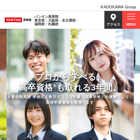
バンタン高等部
東京校・大阪校・名古屋校・
福岡校・札幌校
アクセス
MENU
プロから学べる。
高卒資格
も取れる3年間。
※
※通信制高校 学校法人角川ドワンゴ学園 S高等学校との連携により、
高校卒業資格を取得します