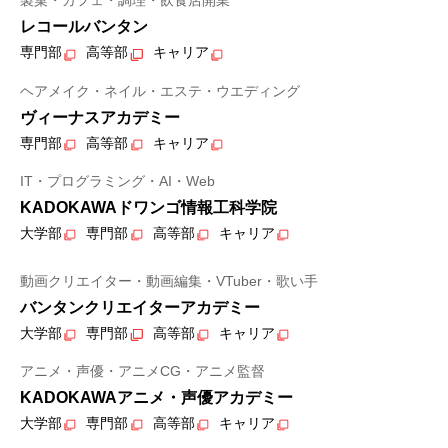
製菓・カフェ・調理・飲食店開業
レコールバンタン
専門部
高等部
キャリア
ヘアメイク・ネイル・エステ・ウエディング
ヴィーナスアカデミー
専門部
高等部
キャリア
IT・プログラミング・AI・Web
KADOKAWAドワンゴ情報工科学院
大学部
専門部
高等部
キャリア
動画クリエイター・動画編集・VTuber・歌い手
バンタンクリエイターアカデミー
大学部
専門部
高等部
キャリア
アニメ・声優・アニメCG・アニメ監督
KADOKAWAアニメ・声優アカデミー
大学部
専門部
高等部
キャリア