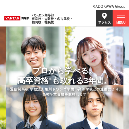
バンタン高等部
東京校・大阪校・名古屋校・
福岡校・札幌校
アクセス
MENU
プロから学べる。
高卒資格
も取れる3年間。
※
※通信制高校 学校法人角川ドワンゴ学園 S高等学校との連携により、
高校卒業資格を取得します