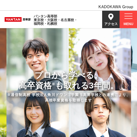
バンタン高等部
東京校・大阪校・名古屋校・
福岡校・札幌校
アクセス
MENU
プロから学べる。
高卒資格
も取れる3年間。
※
※通信制高校 学校法人角川ドワンゴ学園 S高等学校との連携により、
高校卒業資格を取得します