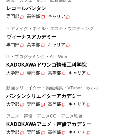
製菓・カフェ・調理・飲食店開業
レコールバンタン
専門部
高等部
キャリア
ヘアメイク・ネイル・エステ・ウエディング
ヴィーナスアカデミー
専門部
高等部
キャリア
IT・プログラミング・AI・Web
KADOKAWAドワンゴ情報工科学院
大学部
専門部
高等部
キャリア
動画クリエイター・動画編集・VTuber・歌い手
バンタンクリエイターアカデミー
大学部
専門部
高等部
キャリア
アニメ・声優・アニメCG・アニメ監督
KADOKAWAアニメ・声優アカデミー
大学部
専門部
高等部
キャリア