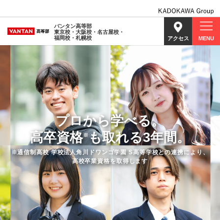
バンタン高等部
東京校・大阪校・名古屋校・
福岡校・札幌校
アクセス
MENU
プロから学べる。
高卒資格
も取れる3年間。
※
※通信制高校 学校法人角川ドワンゴ学園 S高等学校との連携により、
高校卒業資格を取得します