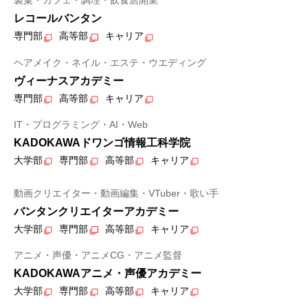
製菓・カフェ・調理・飲食店開業
レコールバンタン
専門部
高等部
キャリア
ヘアメイク・ネイル・エステ・ウエディング
ヴィーナスアカデミー
専門部
高等部
キャリア
IT・プログラミング・AI・Web
KADOKAWAドワンゴ情報工科学院
大学部
専門部
高等部
キャリア
動画クリエイター・動画編集・VTuber・歌い手
バンタンクリエイターアカデミー
大学部
専門部
高等部
キャリア
アニメ・声優・アニメCG・アニメ監督
KADOKAWAアニメ・声優アカデミー
大学部
専門部
高等部
キャリア